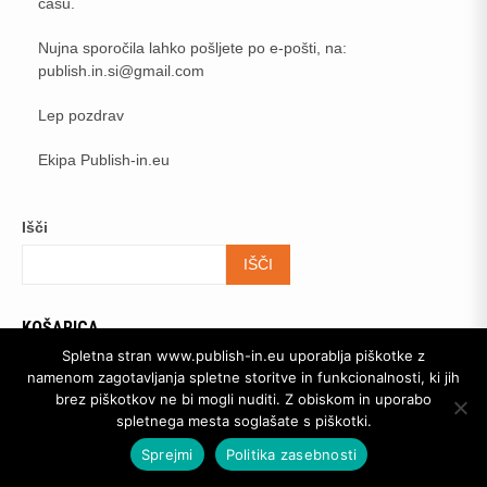
času.
Nujna sporočila lahko pošljete po e-pošti, na:
publish.in.si@gmail.com
Lep pozdrav
Ekipa Publish-in.eu
Išči
IŠČI
KOŠARICA
Spletna stran www.publish-in.eu uporablja piškotke z
namenom zagotavljanja spletne storitve in funkcionalnosti, ki jih
brez piškotkov ne bi mogli nuditi. Z obiskom in uporabo
Copyright ©: ZALOŽBA DLAN d.o.o.; Pot sodarjev 12; 1211
spletnega mesta soglašate s piškotki.
Ljubljana - Šmartno; Slovenija; mobi: 00385 31 843 173;
|
Shopical
by AF themes.
Sprejmi
Politika zasebnosti