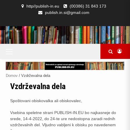
Skip
http//publish-in.eu
(00386) 31 843 173
to
publish.in.si@gmail.com
content
KNJIGARNA
IZDELKI
KOŠARICA
OBRAZEC
OGLASNA
POGOJI
POLITIKA
PRAVILNIK
PROJEKTI
PURCHASE
PURCHASE
REZULTATI
SODELOVANJE
VZDRŽEVALNA
ZAKLJUČEK
DOMOV
SAMOZALOŽNIKI
>
KUPCI
IN
ZA
DESKA
POSLOVANJA
ZASEBNOSTI
O
CONFIRMATION
HISTORY
ISKANJA:
DELA
NAKUPA
–
KNJIGE
–
TRGOVINA
ODSTOP
PIŠKOTKIH
PAKET
OBRAZEC
OD
A
ZA
POGODBE
PRIJAVO
Primary
NA
Menu
E-
MAIL
LISTO
Domov
/ Vzdrževalna dela
ZA
Vzdrževalna dela
OBVEŠČANJE
O
NOVIH
Spoštovani obiskovalka ali obiskovalec,
KNJIGAH,
IZDELKIH
Vsebina speletne strani PUBLISH-IN.EU bo najkasneje do
IN
srede, 14-4-2022, do 24-te ure nedostopna zaradi rednih
DOGODKIH
vzdrževalnih del. Vljudno vabljeni k obisku po navedenem