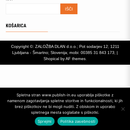
IŠČI
KOŠARICA
Copyright ©: ZALOŽBA DLAN d.o.o.; Pot sodarjev 12; 1211
Ljubljana - Šmartno; Slovenija; mobi: 00385 31 843 173;
|
Shopical
by AF themes.
Spletna stran www.publish-in.eu uporablja piškotke z
namenom zagotavljanja spletne storitve in funkcionalnosti, ki jih
brez piškotkov ne bi mogli nuditi. Z obiskom in uporabo
spletnega mesta soglašate s piškotki.
Sprejmi
Politika zasebnosti