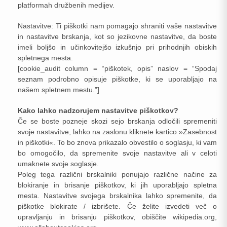
platformah družbenih medijev.
Nastavitve: Ti piškotki nam pomagajo shraniti vaše nastavitve
in nastavitve brskanja, kot so jezikovne nastavitve, da boste
imeli boljšo in učinkovitejšo izkušnjo pri prihodnjih obiskih
spletnega mesta.
[cookie_audit column = “piškotek, opis” naslov = “Spodaj
seznam podrobno opisuje piškotke, ki se uporabljajo na
našem spletnem mestu.”]
Kako lahko nadzorujem nastavitve piškotkov?
Če se boste pozneje skozi sejo brskanja odločili spremeniti
svoje nastavitve, lahko na zaslonu kliknete kartico »Zasebnost
in piškotki«. To bo znova prikazalo obvestilo o soglasju, ki vam
bo omogočilo, da spremenite svoje nastavitve ali v celoti
umaknete svoje soglasje.
Poleg tega različni brskalniki ponujajo različne načine za
blokiranje in brisanje piškotkov, ki jih uporabljajo spletna
mesta. Nastavitve svojega brskalnika lahko spremenite, da
piškotke blokirate / izbrišete. Če želite izvedeti več o
upravljanju in brisanju piškotkov, obiščite wikipedia.org,