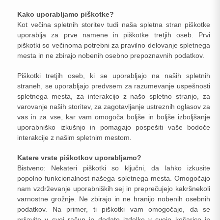
Kako uporabljamo piškotke?
Kot večina spletnih storitev tudi naša spletna stran piškotke
uporablja za prve namene in piškotke tretjih oseb. Prvi
piškotki so večinoma potrebni za pravilno delovanje spletnega
mesta in ne zbirajo nobenih osebno prepoznavnih podatkov.
Piškotki tretjih oseb, ki se uporabljajo na naših spletnih
straneh, se uporabljajo predvsem za razumevanje uspešnosti
spletnega mesta, za interakcijo z našo spletno stranjo, za
varovanje naših storitev, za zagotavljanje ustreznih oglasov za
vas in za vse, kar vam omogoča boljše in boljše izboljšanje
uporabniško izkušnjo in pomagajo pospešiti vaše bodoče
interakcije z našim spletnim mestom.
Katere vrste piškotkov uporabljamo?
Bistveno: Nekateri piškotki so ključni, da lahko izkusite
popolno funkcionalnost našega spletnega mesta. Omogočajo
nam vzdrževanje uporabniških sej in preprečujejo kakršnekoli
varnostne grožnje. Ne zbirajo in ne hranijo nobenih osebnih
podatkov. Na primer, ti piškotki vam omogočajo, da se
prijavite v svoj račun in dodate izdelke v svojo košarico in