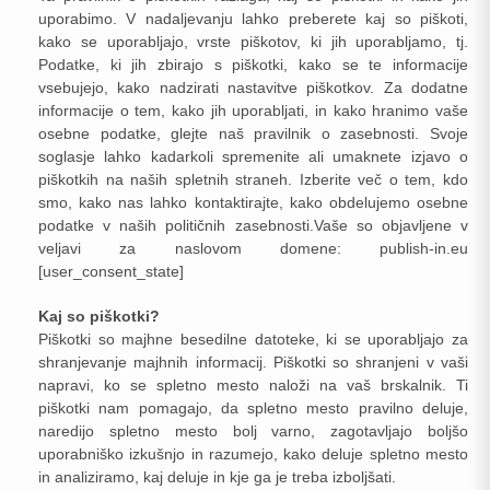
uporabimo. V nadaljevanju lahko preberete kaj so piškoti,
kako se uporabljajo, vrste piškotov, ki jih uporabljamo, tj.
Podatke, ki jih zbirajo s piškotki, kako se te informacije
vsebujejo, kako nadzirati nastavitve piškotkov. Za dodatne
informacije o tem, kako jih uporabljati, in kako hranimo vaše
osebne podatke, glejte naš pravilnik o zasebnosti. Svoje
soglasje lahko kadarkoli spremenite ali umaknete izjavo o
piškotkih na naših spletnih straneh. Izberite več o tem, kdo
smo, kako nas lahko kontaktirajte, kako obdelujemo osebne
podatke v naših političnih zasebnosti.Vaše so objavljene v
veljavi za naslovom domene: publish-in.eu
[user_consent_state]
Kaj so piškotki?
Piškotki so majhne besedilne datoteke, ki se uporabljajo za
shranjevanje majhnih informacij. Piškotki so shranjeni v vaši
napravi, ko se spletno mesto naloži na vaš brskalnik. Ti
piškotki nam pomagajo, da spletno mesto pravilno deluje,
naredijo spletno mesto bolj varno, zagotavljajo boljšo
uporabniško izkušnjo in razumejo, kako deluje spletno mesto
in analiziramo, kaj deluje in kje ga je treba izboljšati.